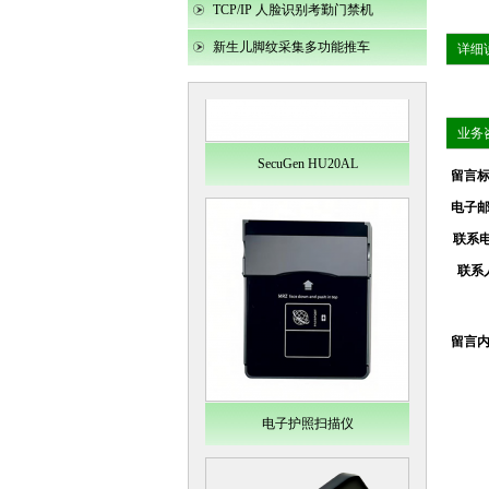
TCP/IP 人脸识别考勤门禁机
新生儿脚纹采集多功能推车
详细
业务
SecuGen HU20AL
留言标
电子邮
联系电
联系人
留言内
电子护照扫描仪