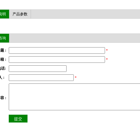
说明
产品参数
咨询
题 :
*
箱 :
*
话:
 :
*
容 :