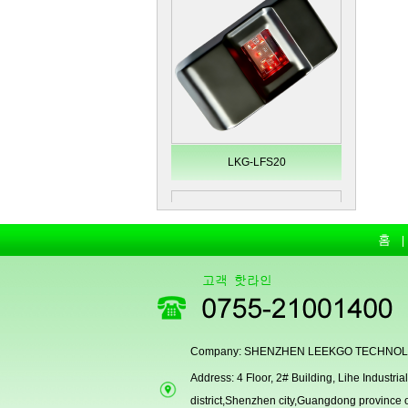
LKG-LFS20
홈
Company: SHENZHEN LEEKGO TECHNOLO
Address: 4 Floor, 2# Building, Lihe Indust
Secugen OEM LKG-FSU2...
district,Shenzhen city,Guangdong province