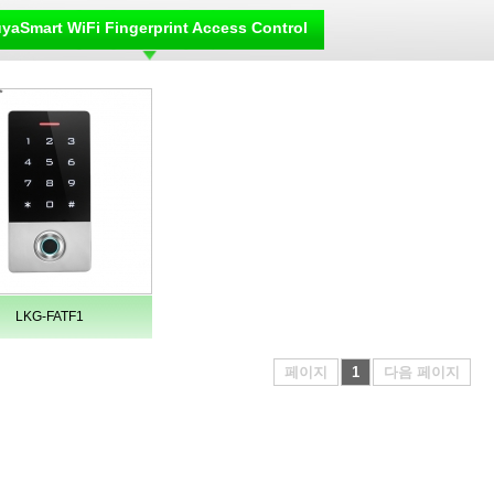
yaSmart WiFi Fingerprint Access Control
LKG-FATF1
페이지
1
다음 페이지