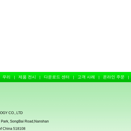
우리
제품 전시
다운로드 센터
고객 사례
온라인 주문
|
|
|
|
|
GY CO., LTD
rial Park, SongBai Road,Nanshan
 of China 518108