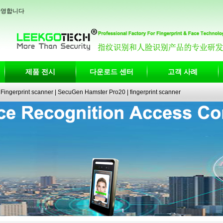
 환영합니다
제품 전시
다운로드 센터
고객 사례
Fingerprint scanner
|
SecuGen Hamster Pro20
|
fingerprint scanner
|
fingerprint electronic signature pad
|
fingerprint access control
|